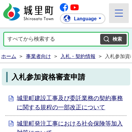
Facebook
城里町ホームページ
""Youtube
Language
ホーム
>
事業者向け
>
入札・契約情報
>
入札参加資
入札参加資格審査申請
城里町建設工事及び委託業務の契約事務
に関する規程の一部改正について
城里町発注工事における社会保険等加入