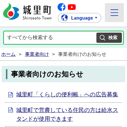
Facebook
城里町ホームページ
""Youtube
Language
ホーム
>
事業者向け
>
事業者向けのお知らせ
事業者向けのお知らせ
城里町「くらしの便利帳」への広告募集
城里町で営農している住民の方は給水ス
タンドが使用できます