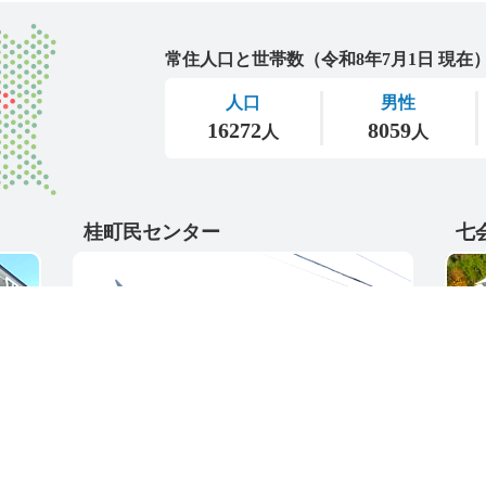
城里町
桂町民センター
七
〒311-4595
〒31