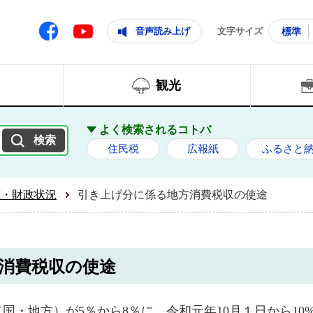
ともに輝く住みよいまち
ムページ
Facebook
音声読み上げ
文字サイズ
標準
Youtube
観光
よく検索されるコトバ
住民税
広報紙
ふるさと
算・財政状況
引き上げ分に係る地方消費税収の使途
消費税収の使途
（国・地方）が5％から8％に、令和元年10月１日から1