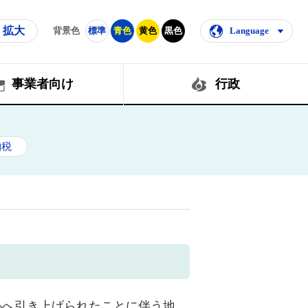
拡大
背景色
標準
青色
黄色
黒色
Language
事業者向け
行政
納税
0%へ引き上げられたことに伴う地