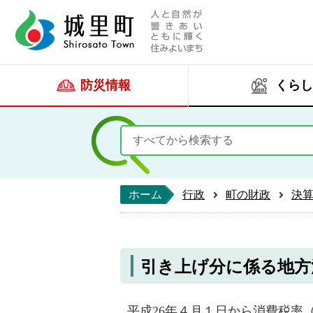
人と自然が響きあい
城里町ホー
防災情報
くらし
ホーム
行政
町の財政
決
引き上げ分に係る地方
平成26年４月１日から消費税率