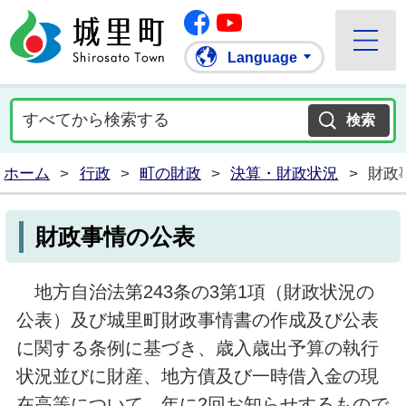
Facebook
城里町ホームページ
""Youtube
Language
ホーム
>
行政
>
町の財政
>
決算・財政状況
>
財政
財政事情の公表
地方自治法第243条の3第1項（財政状況の
公表）及び城里町財政事情書の作成及び公表
に関する条例に基づき、歳入歳出予算の執行
状況並びに財産、地方債及び一時借入金の現
在高等について、年に2回お知らせするもので