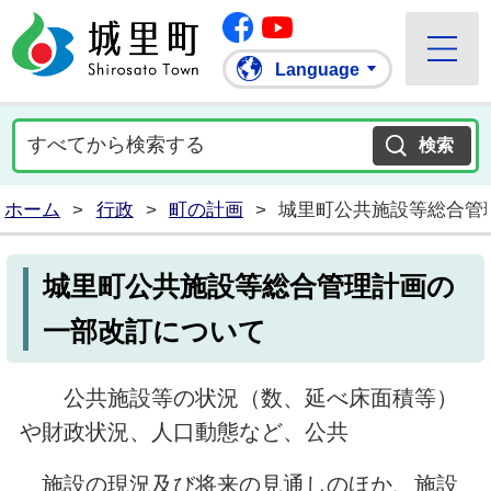
Facebook
城里町ホームページ
""Youtube
Language
ホーム
>
行政
>
町の計画
>
城里町公共施設等総合管
城里町公共施設等総合管理計画の
一部改訂について
公共施設等の状況（数、延べ床面積等）
や財政状況、人口動態など、公共
施設の現況及び将来の見通しのほか、施設