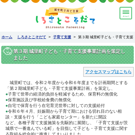
しろさとこそだて
ホーム
しろさとこそだて
>
子育て支援
>
第３期 城里町子ども・子育て支援
第３期 城里町子ども・子育て支援事業計画を策定し
ました
アクセスマップはこちら
城里町では、令和２年度から令和６年度までを計画期間とする
「第２期城里町子ども・子育て支援事業計画」を策定し、
●
子育て世帯の経済的負担を軽減するため、保育料の無償化
●
保育施設及び学校給食費の無償化
●
自宅で保育を行う在宅育児世帯に対しての支援給付
●
令和６年４月、妊娠期から子育て期における切れ目のない相
談・支援を行う「こども家庭センター」を新たに開設
など、各種子育て支援施策を先駆的に展開し、「子育て支援が茨
城県で一番進んでいる町」を目指して子ども・子育て支援に関す
る取組を総合的に推進してまいりました。