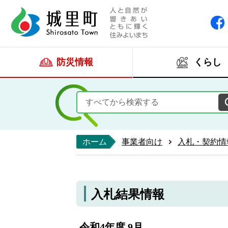
人と自然が響きあい
城里町ホー
防災情報
くらし
ホーム
事業者向け
入札・契約情
入札結果情報
令和4年度 9月