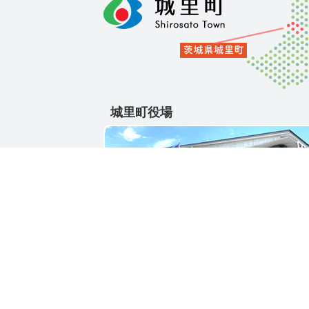
城里町役場
〒311-4391
茨城県東茨城郡城里町大字石塚1428-25
電話番号 / 029-288-3111(代)