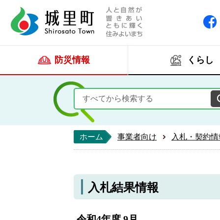
人と自然が響きあい
城里町ホー
防災情報
くらし
ホーム
事業者向け
入札・契約情
入札結果情報
令和4年度 9月