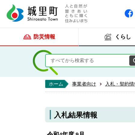
人と自然が響きあい
城里町ホー
防災情報
くらし
ホーム
事業者向け
入札・契約情
入札結果情報
令和4年度 9月