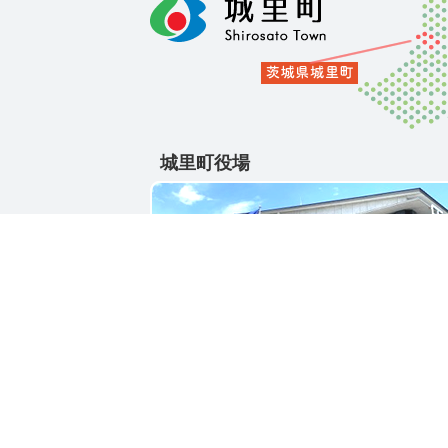
城里町役場
〒311-4391
茨城県東茨城郡城里町大字石塚1428-25
電話番号 / 029-288-3111(代)