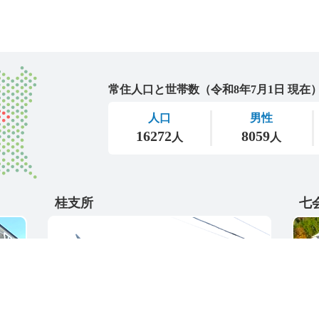
城里町
桂支所
七