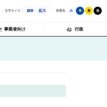
拡大
文字サイズ
標準
背景色
白
青
黄
黒
事業者向け
行政