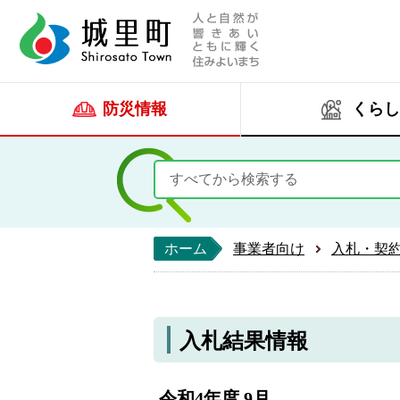
人と自然が響きあい
城里町ホー
防災情報
くらし
ホーム
事業者向け
入札・契
入札結果情報
令和4年度 9月