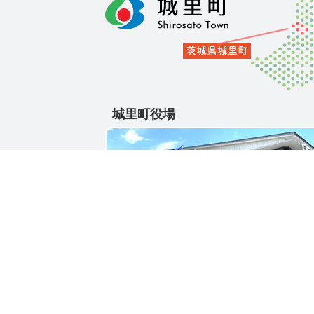
城里町役場
〒311-4391
茨城県東茨城郡城里町大字石塚1428-25
電話番号 / 029-288-3111(代)