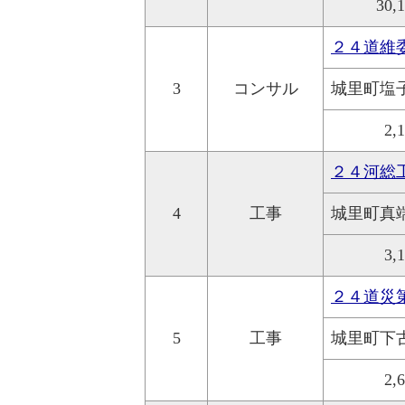
30,
２４道維
3
コンサル
城里町塩
2,
２４河総
4
工事
城里町真
3,
２４道災
5
工事
城里町下
2,