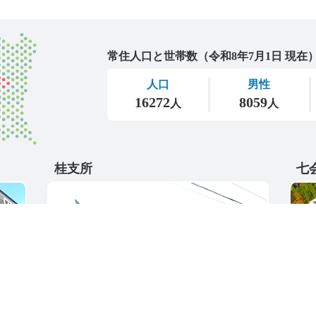
城里町
桂支所
七