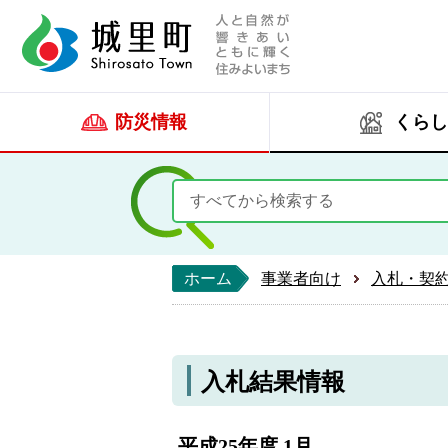
人と自然が響きあい
城里町ホー
防災情報
くらし
ホーム
事業者向け
入札・契
入札結果情報
平成25年度 1月