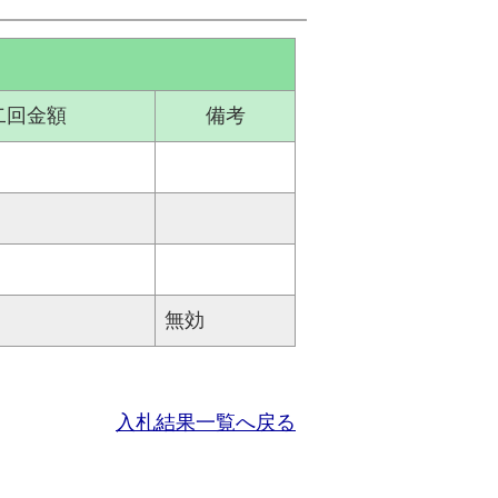
二回金額
備考
無効
入札結果一覧へ戻る