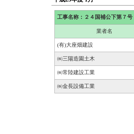
工事名称：２４国補公下第７号
業者名
(有)大座畑建設
㈱三陽造園土木
㈱常陸建設工業
㈱金長設備工業