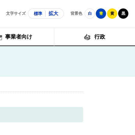
拡大
文字サイズ
標準
背景色
白
青
黄
黒
事業者向け
行政