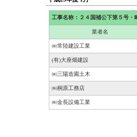
工事名称：２４国補公下第５号・
業者名
㈱常陸建設工業
(有)大座畑建設
㈱三陽造園土木
㈱桐原工務店
㈱金長設備工業