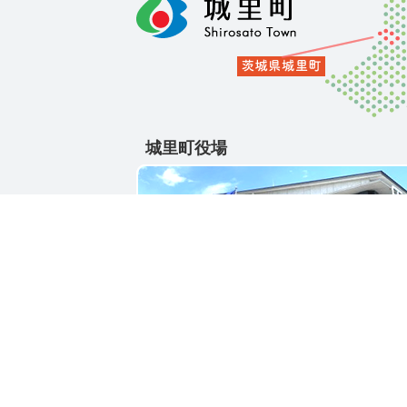
城里町役場
〒311-4391
茨城県東茨城郡城里町大字石塚1428-25
電話番号 / 029-288-3111(代)