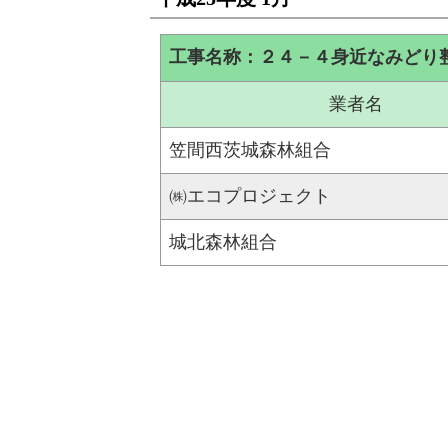
工事名称：２４－４身近なみどり
業者名
笠間西茨城森林組合
㈱エコプロジェクト
城北森林組合