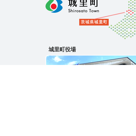
城里町役場
〒311-4391
茨城県東茨城郡城里町大字石塚1428-25
電話番号 / 029-288-3111(代)