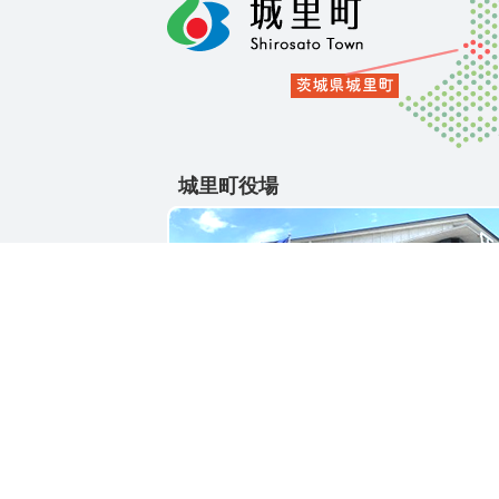
城里町役場
〒311-4391
茨城県東茨城郡城里町大字石塚1428-25
電話番号 / 029-288-3111(代)