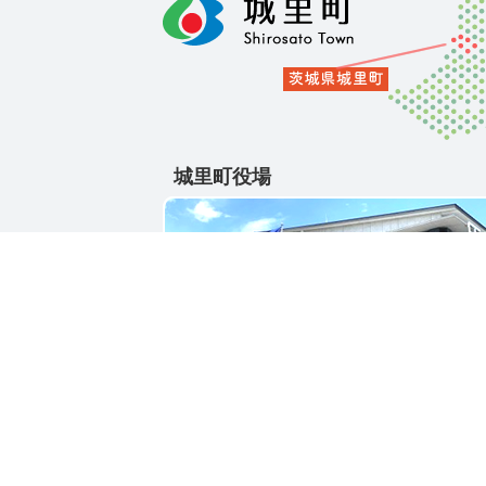
城里町役場
〒311-4391
茨城県東茨城郡城里町大字石塚1428-25
電話番号 / 029-288-3111(代)