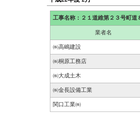
工事名称：２１道維第２３号町道
業者名
㈱高嶋建設
㈱桐原工務店
㈱大成土木
㈱金長設備工業
関口工業㈱