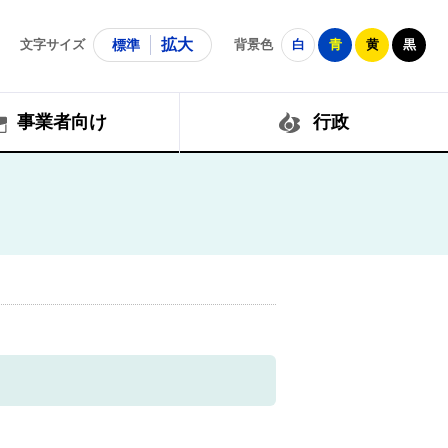
拡大
文字サイズ
標準
背景色
白
青
黄
黒
事業者向け
行政