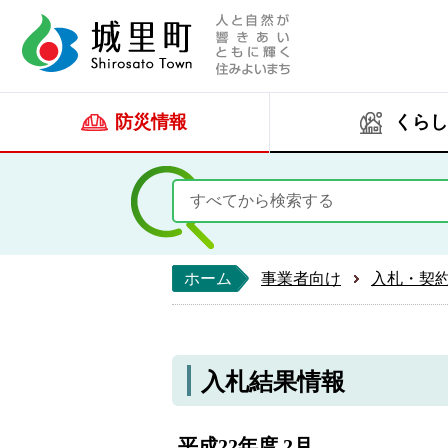
人と自然が響きあい
城里町ホー
防災情報
くらし
ホーム
事業者向け
入札・契
入札結果情報
平成22年度 2月