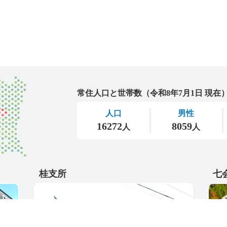
城里町
桂支所
七