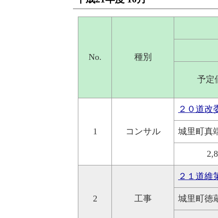
No.
種別
予定
２０道改
1
コンサル
城里町真
2,
２１道維
2
工事
城里町徳