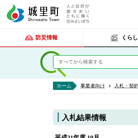
人と自然が響きあい
城里町ホー
防災情報
くらし
ホーム
事業者向け
入札・契
入札結果情報
平成21年度 10月