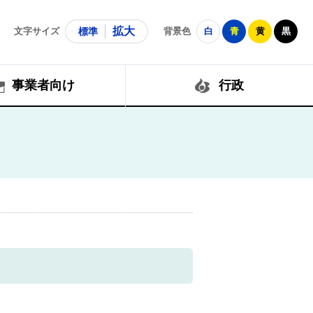
拡大
文字サイズ
標準
背景色
白
青
黄
黒
事業者向け
行政