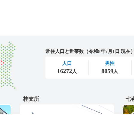
城里町
桂支所
七