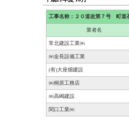
工事名称：２０道改第７号 町道
業者名
常北建設工業㈱
㈱金長設備工業
(有)大座畑建設
㈱桐原工務店
㈱高嶋建設
関口工業㈱