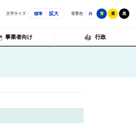
拡大
文字サイズ
標準
背景色
白
青
黄
黒
事業者向け
行政