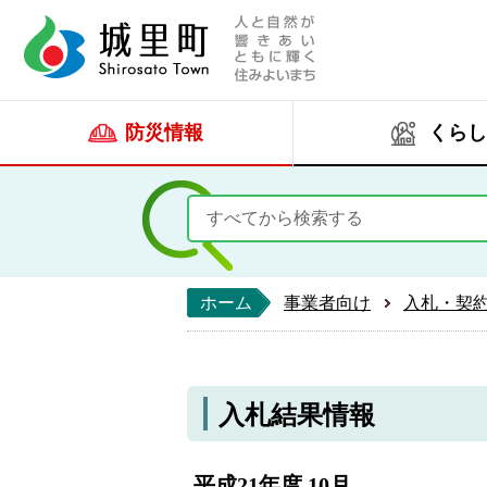
人と自然が響きあい
城里町ホー
防災情報
くらし
ホーム
事業者向け
入札・契
入札結果情報
平成21年度 10月