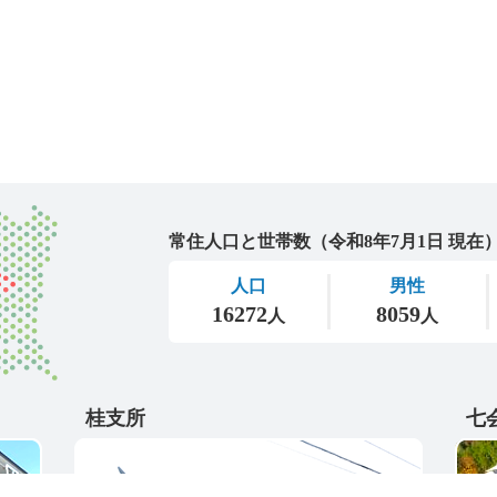
城里町
桂支所
七