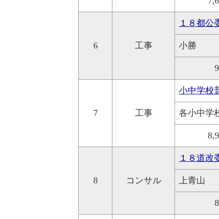
7,
１８都公
6
工事
小勝
小中学校
7
工事
各小中学
8,
１８道改
8
コンサル
上青山