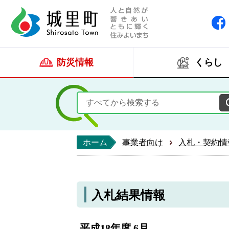
人と自然が響きあい
城里町ホー
防災情報
くらし
ホーム
事業者向け
入札・契約情
入札結果情報
平成18年度 6月