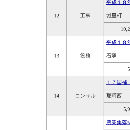
平成１８
12
工事
城里町
10,
平成１８
13
役務
石塚
１７国補
14
コンサル
那珂西
5,
農業集落