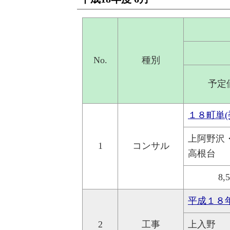
No.
種別
予定
１８町単
上阿野沢
1
コンサル
高根台
8,
平成１８
2
工事
上入野