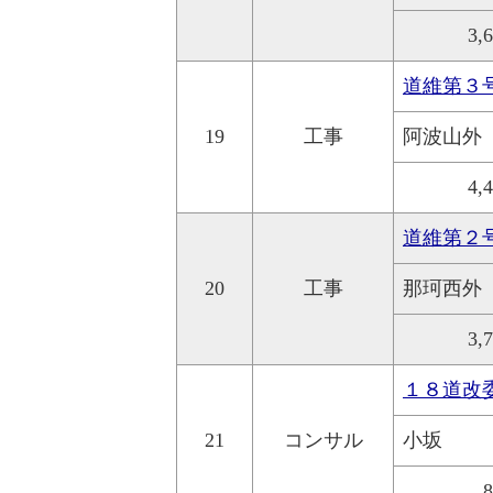
3,
道維第３
19
工事
阿波山外
4,
道維第２
20
工事
那珂西外
3,
１８道改
21
コンサル
小坂