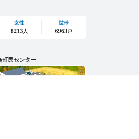
会町民センター
1-4402
県東茨城郡城里町大字小勝2268-3