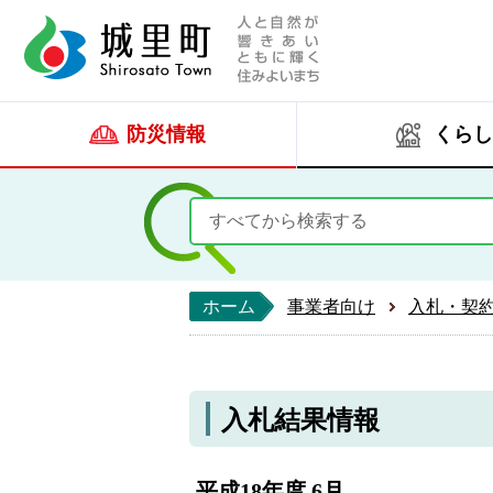
人と自然が響きあい
城里町ホー
防災情報
くらし
ホーム
事業者向け
入札・契
入札結果情報
平成18年度 6月