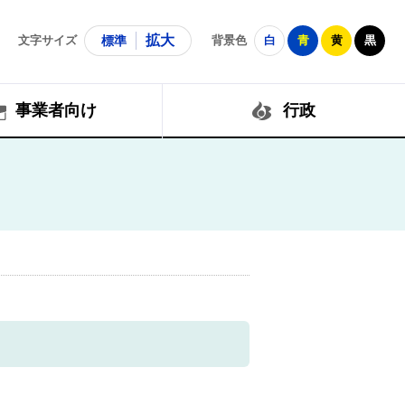
拡大
文字サイズ
標準
背景色
白
青
黄
黒
事業者向け
行政