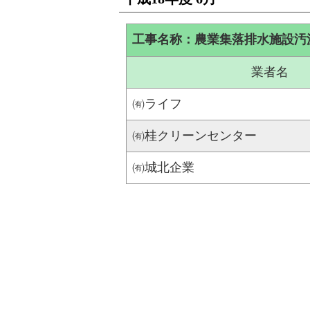
工事名称：農業集落排水施設汚
業者名
㈲ライフ
㈲桂クリーンセンター
㈲城北企業