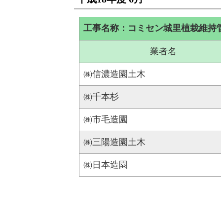
工事名称：コミセン城里植栽維持
業者名
㈱信濃造園土木
㈱千本杉
㈱市毛造園
㈱三陽造園土木
㈱日本造園