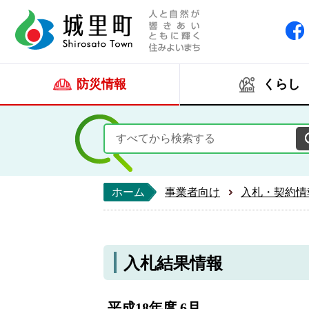
人と自然が響きあい
城里町ホー
防災情報
くらし
ホーム
事業者向け
入札・契約情
入札結果情報
平成18年度 6月