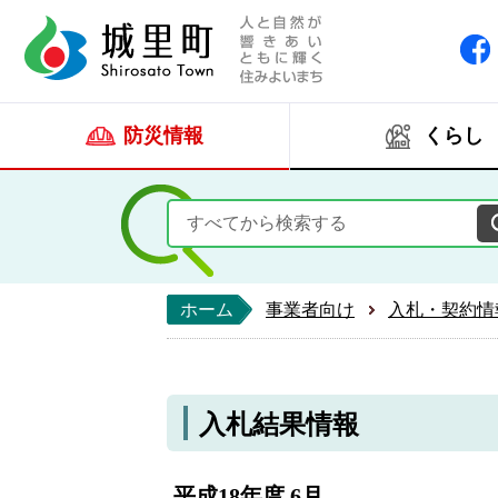
人と自然が響きあい
城里町ホー
防災情報
くらし
ホーム
事業者向け
入札・契約情
入札結果情報
平成18年度 6月