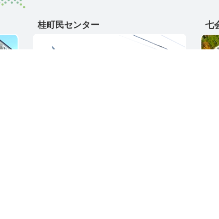
桂町民センター
七
〒311-4595
〒31
5
茨城県東茨城郡城里町大字阿波山167
茨城
電話番号 / 029-289-2211
電話番
ク集
サイトご利用ガイド
プライバシーポリ