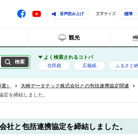
ともに輝く住みよいまち
ムページ
Facebook
音声読み上げ
文字サイズ
標準
Youtube
観光
よく検索されるコトバ
住民税
広報紙
ふるさと
事業）
大崎データテック株式会社との包括連携協定関連
協定を締結しました。
会社と包括連携協定を締結しました。