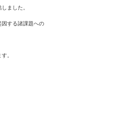
結しました。
起因する諸課題への
ます。