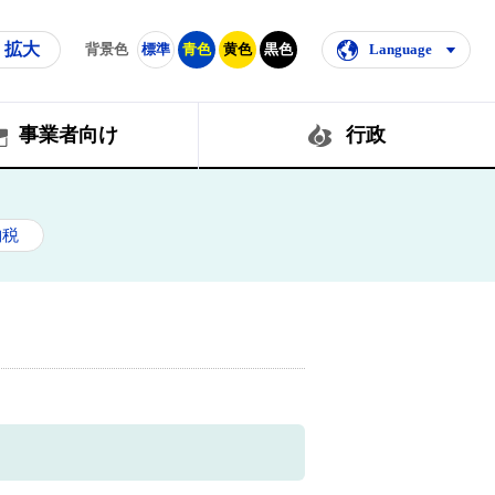
拡大
背景色
標準
青色
黄色
黒色
Language
事業者向け
行政
納税