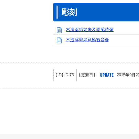
彫刻
木造薬師如来及両脇侍像
木造浮彫如意輪観音像
【ID】
D-76
【更新日】
2015年9月2