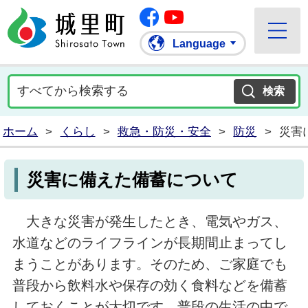
Facebook
城里町ホームページ
""Youtube
Language
ホーム
>
くらし
>
救急・防災・安全
>
防災
>
災害
災害に備えた備蓄について
大きな災害が発生したとき、電気やガス、
水道などのライフラインが長期間止まってし
まうことがあります。そのため、ご家庭でも
普段から飲料水や保存の効く食料などを備蓄
しておくことが大切です。普段の生活の中で