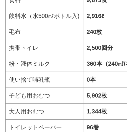
食料
9,873食
飲料水（水500㎖ボトル入)
2,916ℓ
毛布
240枚
携帯トイレ
2,500回分
粉・液体ミルク
360本（240㎖/
使い捨て哺乳瓶
0本
子ども用おむつ
5,902枚
大人用おむつ
1,344枚
トイレットペーパー
96巻