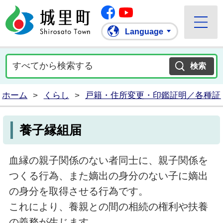
Facebook
城里町ホームページ
""Youtube
Language
ホーム
>
くらし
>
戸籍・住所変更・印鑑証明／各種証
養子縁組届
血縁の親子関係のない者同士に、親子関係を
つくる行為、また嫡出の身分のない子に嫡出
の身分を取得させる行為です。
これにより、養親との間の相続の権利や扶養
の義務が生じます。