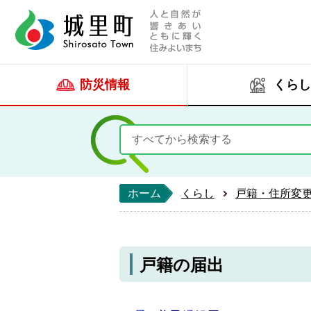
人と自然が響きあい
城里町ホー
防災情報
くらし
ホーム
くらし
戸籍・住所変
戸籍の届出