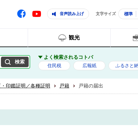
ともに輝く住みよいまち
ムページ
Facebook
音声読み上げ
文字サイズ
標準
Youtube
観光
よく検索されるコトバ
住民税
広報紙
ふるさと
更・印鑑証明／各種証明
戸籍
戸籍の届出