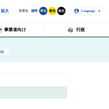
拡大
背景色
標準
青色
黄色
黒色
Language
事業者向け
行政
納税