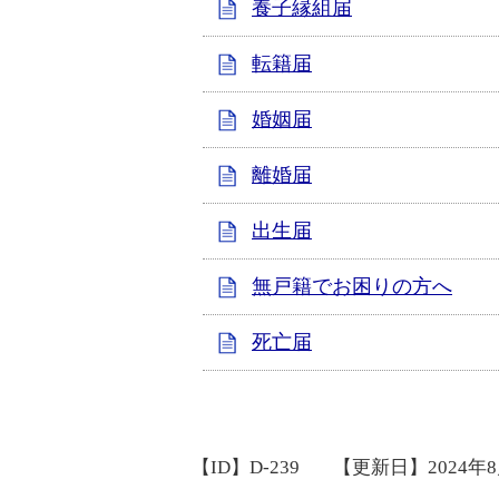
養子縁組届
転籍届
婚姻届
離婚届
出生届
無戸籍でお困りの方へ
死亡届
【ID】
D-239
【更新日】
2024年