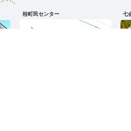
桂町民センター
七
〒311-4595
〒31
5
茨城県東茨城郡城里町大字阿波山167
茨城
電話番号 / 029-289-2211
電話番
ク集
サイトご利用ガイド
プライバシーポリ