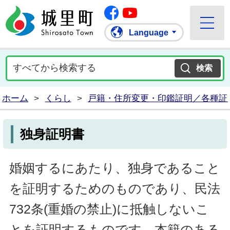
Facebook
城里町ホームページ
""Youtube
Language
ホーム
>
くらし
>
戸籍・住所変更・印鑑証明／各種証
独身証明書
婚姻するにあたり、独身であること
を証明するためのものであり、民法
732条(重婚の禁止)に抵触しないこ
とを証明するものです。本籍のある