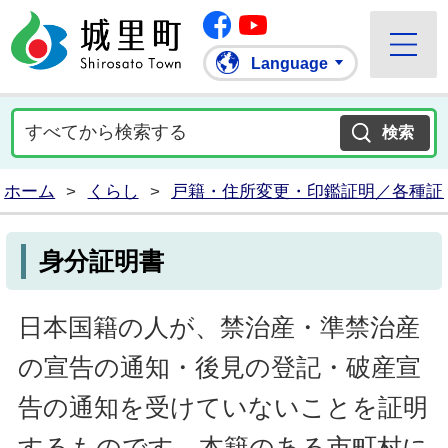
Facebook
城里町ホームページ
""Youtube
Language
ホーム
>
くらし
>
戸籍・住所変更・印鑑証明／各種証
身分証明書
日本国籍の人が、禁治産・準禁治産
の宣告の通知・後見の登記・破産宣
告の通知を受けていないことを証明
するものです。本籍のある市町村に