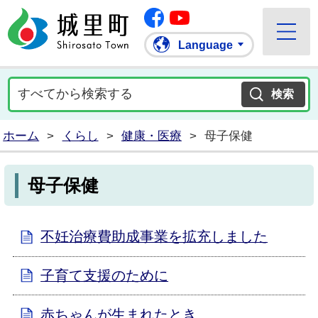
Facebook
城里町ホームページ
""Youtube
Language
ホーム
>
くらし
>
健康・医療
>
母子保健
母子保健
不妊治療費助成事業を拡充しました
子育て支援のために
赤ちゃんが生まれたとき