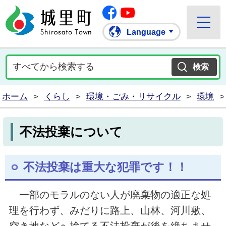
Facebook
城里町ホームページ
""Youtube
Language
ホーム
>
くらし
>
環境・ごみ・リサイクル
>
環境
>
不法投棄について
不法投棄は重大な犯罪です！！
一部のモラルのない人が廃棄物の適正な処
理を行わず、みだりに路上、山林、河川敷、
空き地などへ捨てる不法投棄が後を絶ちませ