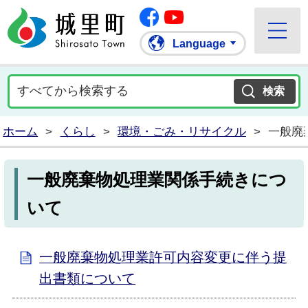
Facebook
城里町ホームページ
""Youtube
Language
ホーム
>
くらし
>
環境・ごみ・リサイクル
>
一般廃
一般廃棄物処理業関係手続きにつ
いて
一般廃棄物処理業許可内容変更に伴う提
出書類について