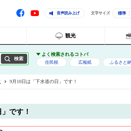
ともに輝く住みよいまち
ムページ
Facebook
音声読み上げ
文字サイズ
標準
Youtube
観光
よく検索されるコトバ
住民税
広報紙
ふるさと
道
9月10日は「下水道の日」です！
日」です！