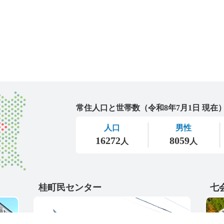
城里町
桂町民センター
七