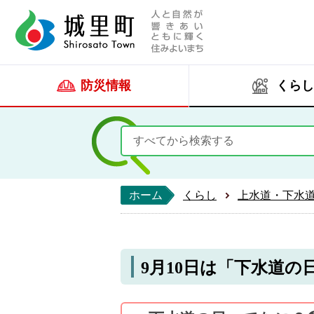
人と自然が響きあい
城里町ホー
防災情報
くらし
ホーム
くらし
上水道・下水
9月10日は「下水道の