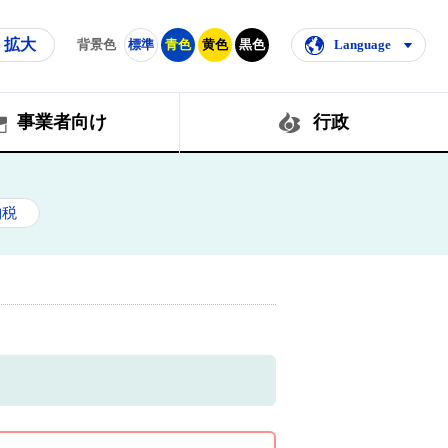
拡大
背景色
標準
青色
黄色
黒色
Language
事業者向け
行政
納税