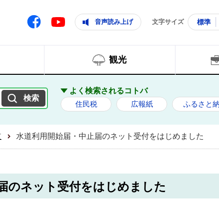
ともに輝く住みよいまち
ムページ
Facebook
音声読み上げ
文字サイズ
標準
Youtube
観光
よく検索されるコトバ
住民税
広報紙
ふるさと
道
水道利用開始届・中止届のネット受付をはじめました
届のネット受付をはじめました