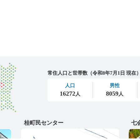
城里町
桂町民センター
七