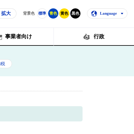
拡大
背景色
標準
青色
黄色
黒色
Language
事業者向け
行政
納税