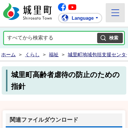
Facebook
城里町ホームページ
""Youtube
Language
ホーム
>
くらし
>
福祉
>
城里町地域包括支援センタ
城里町高齢者虐待の防止のための
指針
関連ファイルダウンロード