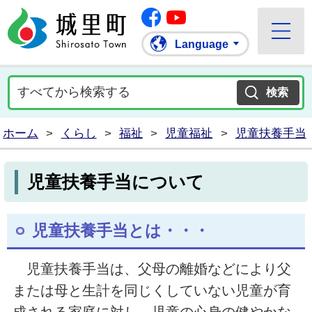
Facebook
城里町ホームページ
""Youtube
Language
ホーム
>
くらし
>
福祉
>
児童福祉
>
児童扶養手当
児童扶養手当について
児童扶養手当とは・・・
児童扶養手当は、父母の離婚などにより父
または母と生計を同じくしていない児童が育
成される家庭に対し、児童の心身の健やかな