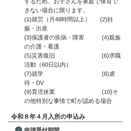
するため、お子さんを家庭で保育で
きない場合に限ります。
(1)就労（月48時間以上） (2)妊
娠・出産
(3)保護者の疾病・障害 (4)親族
の介護・看護
(5)災害復旧 (6)求職
活動（60日以内）
(7)就学 (8)虐
待・DV
(9)育児休業 (10)そ
の他特別な事情で町が認める場合
令和８年４月入所の申込み
申請受付期間