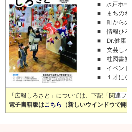
■ 水戸ホー
■ まちのわ
■ 町からの
■ 情報ひろ
■ Dr.健康
■ 文芸しろ
■ 桂図書館
■ イベント
■ １才にな
「広報しろさと」については、下記「関
連フ
電子書籍版は
こちら
（新しいウインドウで開