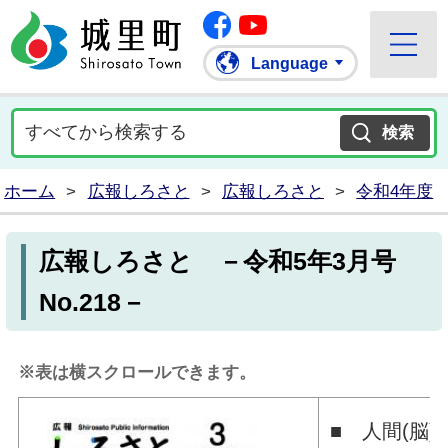
Facebook
城里町ホームページ
""Youtube
Language
ホーム
>
広報しろさと
>
広報しろさと
>
令和4年度
広報しろさと －令和5年3月号
No.218－
※表は横スクロールできます。
■ 人間(脳