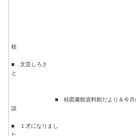
■ はるそ
■ 文芸しろさ
■ 桂図書館資料館だより＆今月
■ １才になりまし