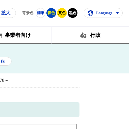
拡大
背景色
標準
青色
黄色
黒色
Language
事業者向け
行政
納税
78－