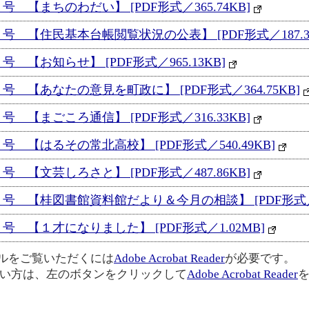
 【まちのわだい】 [PDF形式／365.74KB]
号 【住民基本台帳閲覧状況の公表】 [PDF形式／187.35
 【お知らせ】 [PDF形式／965.13KB]
 【あなたの意見を町政に】 [PDF形式／364.75KB]
 【まごころ通信】 [PDF形式／316.33KB]
 【はるその常北高校】 [PDF形式／540.49KB]
 【文芸しろさと】 [PDF形式／487.86KB]
号 【桂図書館資料館だより＆今月の相談】 [PDF形式／39
号 【１才になりました】 [PDF形式／1.02MB]
イルをご覧いただくには
Adobe Acrobat Reader
が必要です。
い方は、左のボタンをクリックして
Adobe Acrobat Reader
を