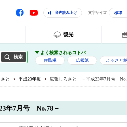
ともに輝く住みよいまち
ムページ
Facebook
音声読み上げ
文字サイズ
標準
Youtube
観光
よく検索されるコトバ
住民税
広報紙
ふるさと
ろさと
平成23年度
広報しろさと －平成23年7月号 No.
年7月号 No.78－