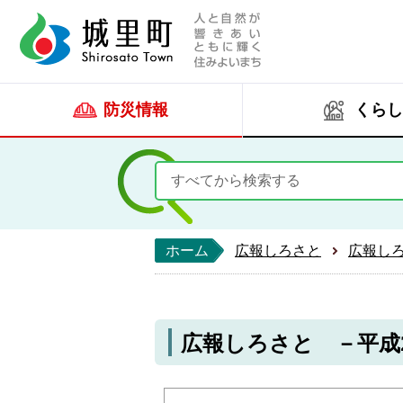
人と自然が響きあい
城里町ホー
防災情報
くらし
ホーム
広報しろさと
広報し
広報しろさと －平成23