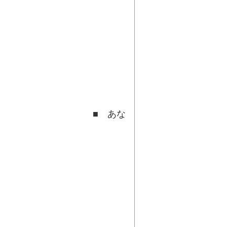
せ
あな
に
信