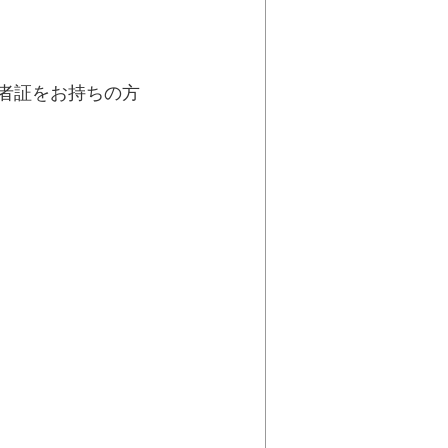
へ
をお持ちの方
へ
い
表