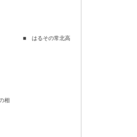
の常北高
校
と
の相
談
た