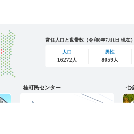
城里町
桂町民センター
七