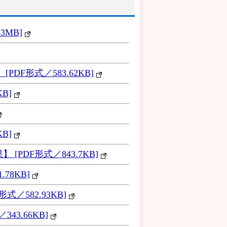
3MB]
F形式／583.62KB]
B]
B]
PDF形式／843.7KB]
78KB]
／582.93KB]
3.66KB]