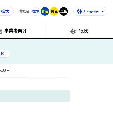
拡大
背景色
標準
青色
黄色
黒色
Language
事業者向け
行政
納税
33－