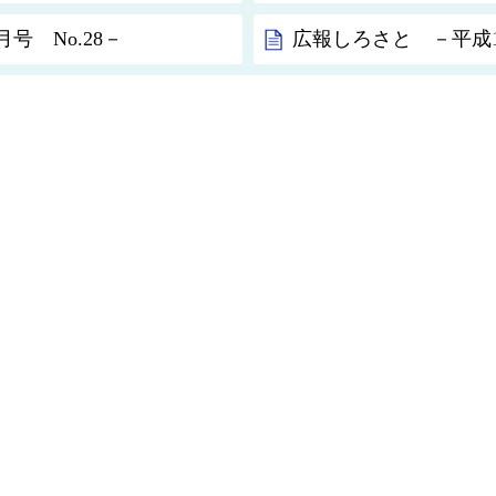
号 No.28－
広報しろさと －平成19