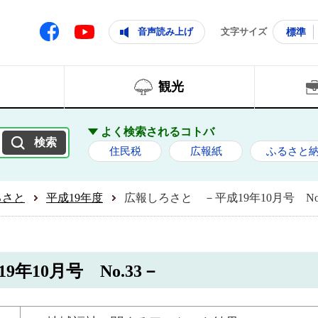
ともに輝く住みよいまち
ムページ
Facebook
音声読み上げ
文字サイズ
標準
Youtube
観光
よく検索されるコトバ
住民税
広報紙
ふるさと
ろさと
平成19年度
広報しろさと －平成19年10月号 No.
年10月号 No.33－