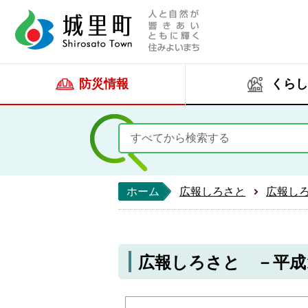
人と自然が響きあい
城里町ホー
防災情報
くらし
ホーム
広報しろさと
広報し
広報しろさと －平成19