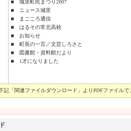
■ 城里町民まつり2007
■ ニュース城里
■ まごころ通信
■ はるその常北高校
■ お知らせ
■ 町長の一言／文芸しろさと
■ 図書館・資料館だより
■ 1才になりました
下記「関連ファイルダウンロード」よりPDFファイルで
ド