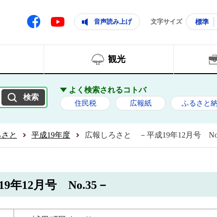
ともに輝く住みよいまち
ムページ
Facebook
音声読み上げ
文字サイズ
標準
Youtube
観光
よく検索されるコトバ
住民税
広報紙
ふるさと
ろさと
平成19年度
広報しろさと －平成19年12月号 No.
年12月号 No.35－