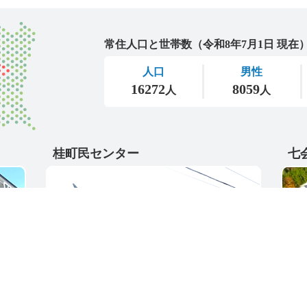
城里町
桂町民センター
七
〒311-4595
〒31