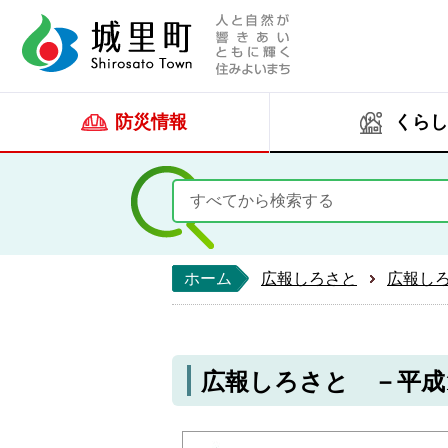
人と自然が響きあい
城里町ホー
防災情報
くらし
ホーム
広報しろさと
広報し
広報しろさと －平成19