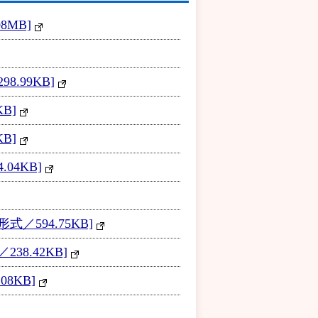
8MB]
.99KB]
B]
B]
04KB]
／594.75KB]
8.42KB]
8KB]