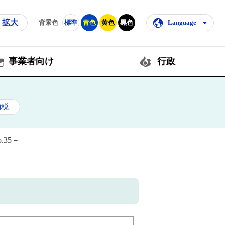
拡大
背景色
標準
青色
黄色
黒色
Language
事業者向け
行政
納税
35－