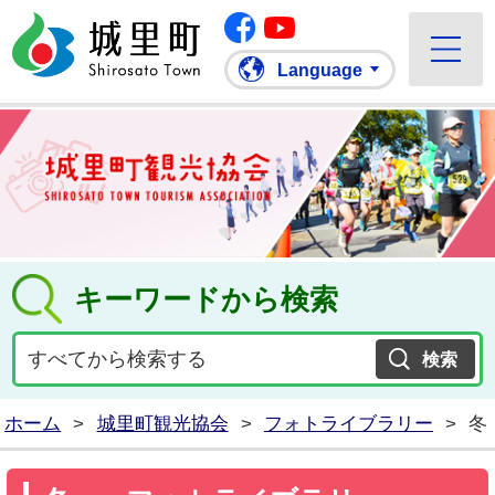
Facebook
城里町ホームページ
""Youtube
Language
キーワードから検索
ホーム
>
城里町観光協会
>
フォトライブラリー
>
冬