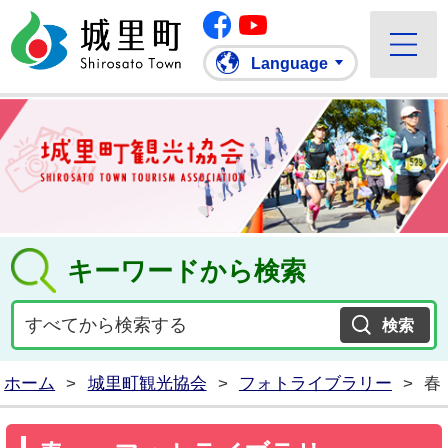
Facebook
城里町ホームページ
""Youtube
Language
キーワードから検索
ホーム
>
城里町観光協会
>
フォトライブラリー
>
春