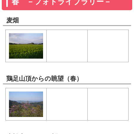
春 －フォトライブラリー－
麦畑
鶏足山頂からの眺望（春）