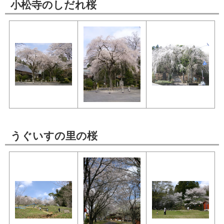
小松寺のしだれ桜
うぐいすの里の桜