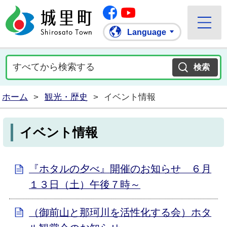
Facebook
城里町ホームページ
""Youtube
Language
ホーム
>
観光・歴史
>
イベント情報
イベント情報
『ホタルの夕べ』開催のお知らせ ６月
１３日（土）午後７時～
（御前山と那珂川を活性化する会）ホタ