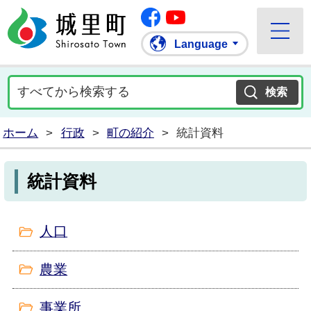
Facebook
城里町ホームページ
""Youtube
Language
ホーム
>
行政
>
町の紹介
>
統計資料
統計資料
人口
農業
事業所