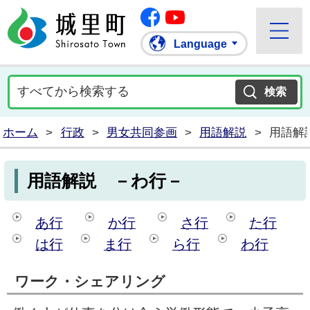
Facebook
城里町ホームページ
""Youtube
Language
ホーム
>
行政
>
男女共同参画
>
用語解説
>
用語解
用語解説 －わ行－
あ行
か行
さ行
た行
は行
ま行
ら行
わ行
ワーク・シェアリング