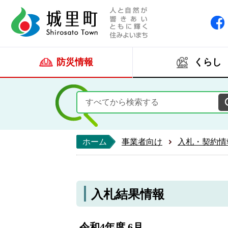
人と自然が響きあい
城里町ホー
防災情報
くらし
ホーム
事業者向け
入札・契約情
入札結果情報
令和4年度 6月